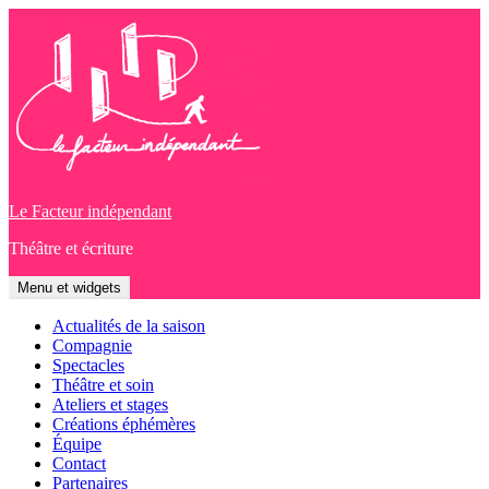
Aller
au
contenu
Le Facteur indépendant
Théâtre et écriture
Menu et widgets
Actualités de la saison
Compagnie
Spectacles
Théâtre et soin
Ateliers et stages
Créations éphémères
Équipe
Contact
Partenaires