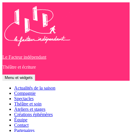
Aller
au
contenu
Le Facteur indépendant
Théâtre et écriture
Menu et widgets
Actualités de la saison
Compagnie
Spectacles
Théâtre et soin
Ateliers et stages
Créations éphémères
Équipe
Contact
Partenaires