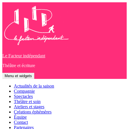
Aller
au
contenu
Le Facteur indépendant
Théâtre et écriture
Menu et widgets
Actualités de la saison
Compagnie
Spectacles
Théâtre et soin
Ateliers et stages
Créations éphémères
Équipe
Contact
Partenaires