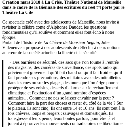
Création mars 2018 à La Criée, Théâtre National de Marseille
dans le cadre de la Biennale des écritures du réel #4 porté par le
Théâtre La Cité
Ce spectacle créé avec des adolescents de Marseille, nous invite à
revisiter le célèbre conte d’Alphonse Daudet, les questions
fondamentales qu’il soulève et comment elles font écho à notre
époque.
Partant de l’histoire de
La Chèvre de Monsieur Seguin
, Julie
Villeneuve a proposé à des adolescents de réfléchir à deux notions
au cœur de la société actuelle : la liberté et la sécurité.
» Des barrières de sécurité, des sacs que l’on fouille à l’entrée
des magasins, des caméras de surveillance, des spots radio qui
préviennent gravement qu’il fait chaud ou qu’il fait froid et qu’il
faut prendre ses précautions, des militaires avec des mitraillettes
dans les rues ou sur les plages, des murs que l’on érige pour se
protéger de ses voisins, des cris d’alarme sur le réchauffement
climatique et l’extinction d’un grand nombre d’espèces
animales… Comment ne pas se laisser envahir par la peur ?
Comment faire la part des choses et rester du côté de la vie ? Sur
le plateau, ils sont cinq. Ils ont entre 14 et 16 ans. Ils sont tout à la
fois chèvres, loups et bergers ; sauvages et domestiqués. Ils
transgressent leurs peurs, leurs hontes parfois, pour être là et
jouent à éprouver les mouvements contradictoires de libération et