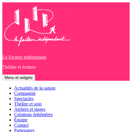
Aller
au
contenu
Le Facteur indépendant
Théâtre et écriture
Menu et widgets
Actualités de la saison
Compagnie
Spectacles
Théâtre et soin
Ateliers et stages
Créations éphémères
Équipe
Contact
Partenaires