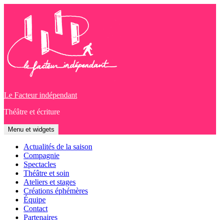
Aller
au
contenu
Le Facteur indépendant
Théâtre et écriture
Menu et widgets
Actualités de la saison
Compagnie
Spectacles
Théâtre et soin
Ateliers et stages
Créations éphémères
Équipe
Contact
Partenaires