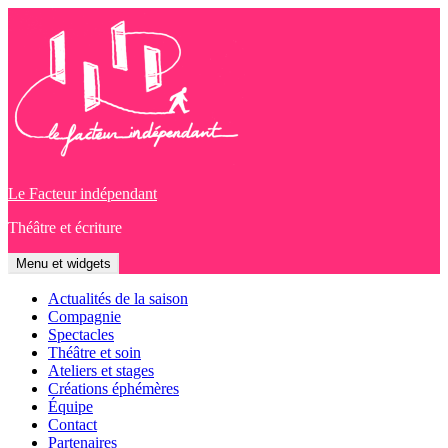
Aller
au
contenu
Le Facteur indépendant
Théâtre et écriture
Menu et widgets
Actualités de la saison
Compagnie
Spectacles
Théâtre et soin
Ateliers et stages
Créations éphémères
Équipe
Contact
Partenaires