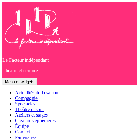
Aller
au
contenu
Le Facteur indépendant
Théâtre et écriture
Menu et widgets
Actualités de la saison
Compagnie
Spectacles
Théâtre et soin
Ateliers et stages
Créations éphémères
Équipe
Contact
Partenaires