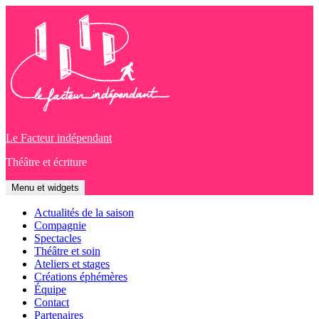
Aller
au
contenu
Le Facteur indépendant
Théâtre et écriture
Menu et widgets
Actualités de la saison
Compagnie
Spectacles
Théâtre et soin
Ateliers et stages
Créations éphémères
Équipe
Contact
Partenaires